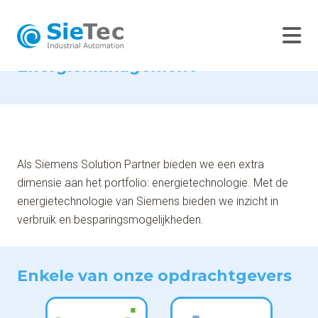
Home
Smart
Bouwen van
Energiemanagement
-
engineering
oplossingen met
Energiemanagement
-
-
Siemens
Als Siemens Solution Partner bieden we een extra
dimensie aan het portfolio: energietechnologie. Met de
energietechnologie van Siemens bieden we inzicht in
verbruik en besparingsmogelijkheden.
Enkele van onze opdrachtgevers